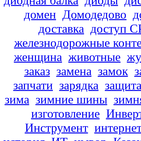
диодная балка
диоды
ди
домен
Домодедово
д
доставка
доступ С
железнодорожные конте
женщина
животные
жу
заказ
замена
замок
з
запчати
зарядка
защит
зима
зимние шины
зимн
изготовление
Инвер
Инструмент
интерне