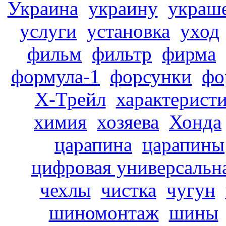
Украина
украину
украш
услуги
установка
уход
фильм
фильтр
фирма
формула-1
форсунки
фо
Х-Трейл
характерист
химия
хозяева
Хонда
царапина
царапины
цифровая универсальн
чехлы
чистка
чугун
шиномонтаж
шины