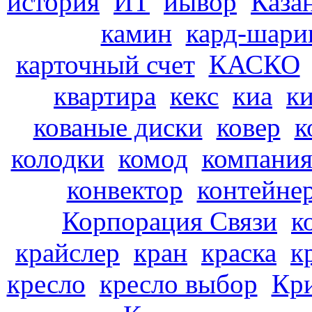
история
ИТ
иывор
Каза
камин
кард-шари
карточный счет
КАСКО
квартира
кекс
киа
к
кованые диски
ковер
к
колодки
комод
компани
конвектор
контейне
Корпорация Связи
к
крайслер
кран
краска
к
кресло
кресло выбор
Кр