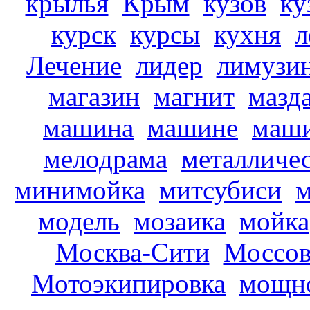
крылья
Крым
кузов
ку
курск
курсы
кухня
л
Лечение
лидер
лимузи
магазин
магнит
мазд
машина
машине
маш
мелодрама
металличе
минимойка
митсубиси
м
модель
мозаика
мойка
Москва-Сити
Моссов
Мотоэкипировка
мощн