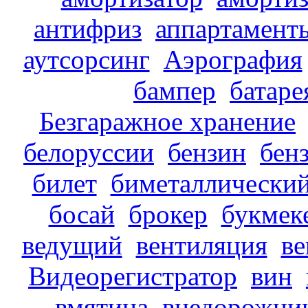
антифриз
аппартамент
аутсорсинг
Аэрография
бампер
батаре
Безгаражное хранение
белоруссии
бензин
бен
билет
биметаллически
босай
брокер
букмек
ведущий
вентиляция
в
Видеорегистратор
вин
вмятина
внедорожни