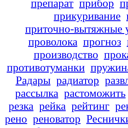
препарат
прибор
п
прикуривание
приточно-вытяжные 
проволока
прогноз
производство
прок
противотуманки
пружин
Радары
радиатор
разв
рассылка
растоможить
резка
рейка
рейтинг
ре
рено
реноватор
Ресничк