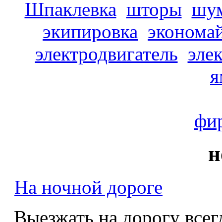
Шпаклевка
шторы
шу
экипировка
эконома
электродвигатель
эле
я
фи
н
На ночной дороге
Выезжать на дорогу всегд