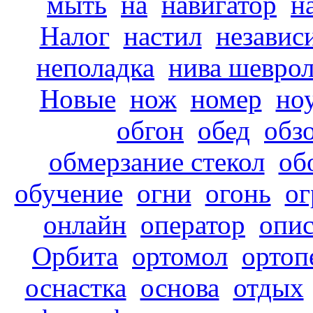
мыть
на
навигатор
н
Налог
настил
независ
неполадка
нива шевро
Новые
нож
номер
но
обгон
обед
обз
обмерзание стекол
об
обучение
огни
огонь
ог
онлайн
оператор
опи
Орбита
ортомол
ортоп
оснастка
основа
отдых