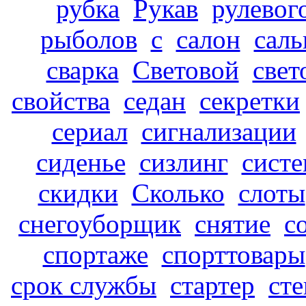
рубка
Рукав
рулевог
рыболов
с
салон
саль
сварка
Световой
свет
свойства
седан
секретки
сериал
сигнализации
сиденье
сизлинг
систе
скидки
Сколько
слоты
снегоуборщик
снятие
с
спортаже
спорттовары
срок службы
стартер
сте