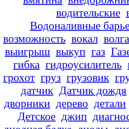
водительские
Водоналивные барь
возможность
вокал
волг
выигрыш
выкуп
газ
Газ
гибка
гидроусилитель
грохот
груз
грузовик
гр
датчик
Датчик дождя
дворники
дерево
детали
Детское
джип
диагно