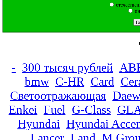
отечествен
ин
-
300 тысяч рублей
AB
bmw
C-HR
Card
Cer
Cветоотражающая
Daew
Enkei
Fuel
G-Class
GLA
Hyundai
Hyundai Accen
Lancer
Land
M Gro