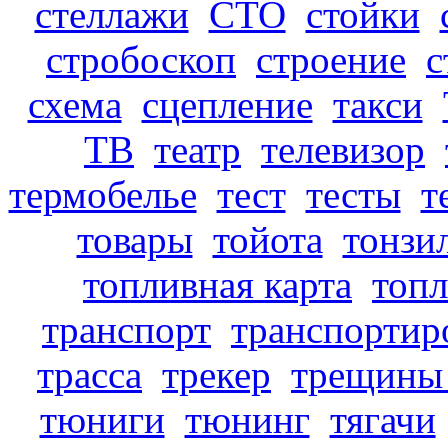
стеллажи
СТО
стойки
стробоскоп
строение
с
схема
сцепление
такси
ТВ
театр
телевизор
термобелье
тест
тесты
т
товары
тойота
тонзи
топливная карта
топ
транспорт
транспортир
трасса
трекер
трещины 
тюниги
тюнинг
тягачи