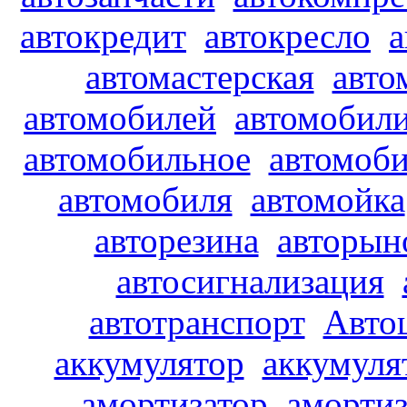
автокредит
автокресло
а
автомастерская
авто
автомобилей
автомобил
автомобильное
автомоби
автомобиля
автомойка
авторезина
авторын
автосигнализация
автотранспорт
Авто
аккумулятор
аккумуля
амортизатор
аморти