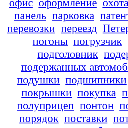
офис
оформление
охот
панель
парковка
патен
перевозки
переезд
Пете
погоны
погрузчик
подголовник
поде
подержанных автомоб
подушки
подшипники
покрышки
покупка
п
полуприцеп
понтон
п
порядок
поставки
по