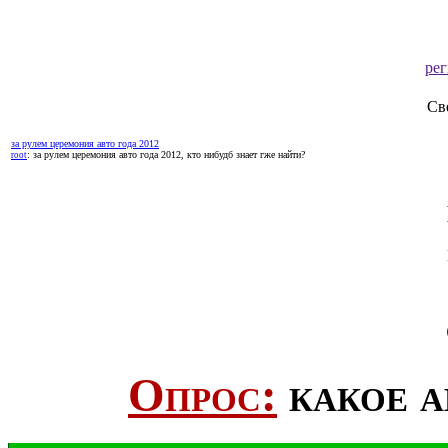
ре
Св
за рулем церемония авто года 2012
: за рулем церемония авто года 2012, кто нибудб знает гже найти?
root
Опрос:
какое а