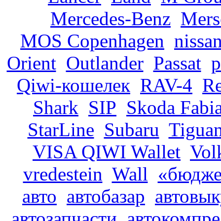
Mercedes-Benz
Mers
MOS Copenhagen
nissa
Orient
Outlander
Passat
p
Qiwi-кошелек
RAV-4
R
Shark
SIP
Skoda Fabi
StarLine
Subaru
Tigua
VISA QIWI Wallet
Vol
vredestein
Wall
«бюдже
авто
автобазар
автовы
автозапчасти
автокомпре