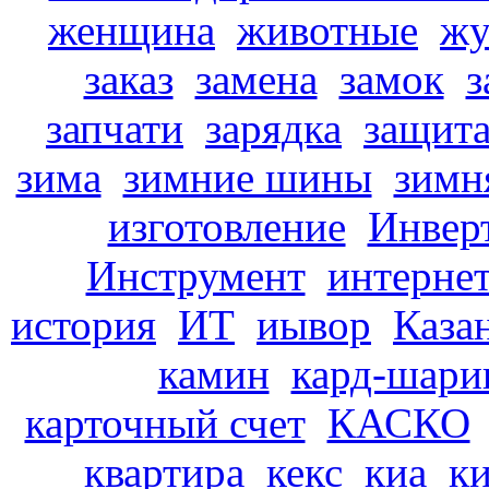
женщина
животные
жу
заказ
замена
замок
з
запчати
зарядка
защит
зима
зимние шины
зимн
изготовление
Инвер
Инструмент
интерне
история
ИТ
иывор
Каза
камин
кард-шари
карточный счет
КАСКО
квартира
кекс
киа
к