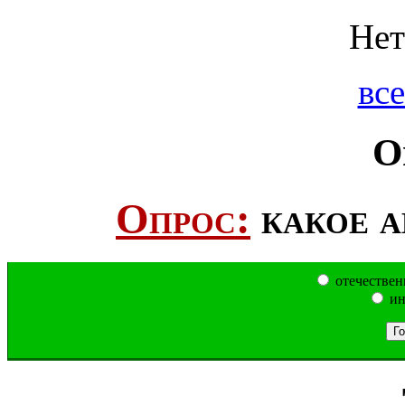
Нет
все
О
Опрос:
какое а
отечествен
ин