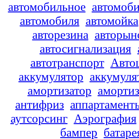
автомобильное
автомоби
автомобиля
автомойка
авторезина
авторын
автосигнализация
автотранспорт
Авто
аккумулятор
аккумуля
амортизатор
аморти
антифриз
аппартамент
аутсорсинг
Аэрография
бампер
батаре