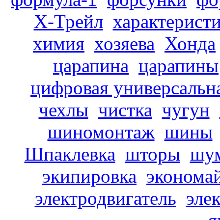
Х-Трейл
характерист
химия
хозяева
Хонда
царапина
царапины
цифровая универсальн
чехлы
чистка
чугун
шиномонтаж
шины
Шпаклевка
шторы
шу
экипировка
эконома
электродвигатель
эле