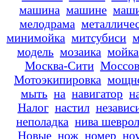
машина
машине
маш
мелодрама
металличе
минимойка
митсубиси
м
модель
мозаика
мойка
Москва-Сити
Моссов
Мотоэкипировка
мощн
мыть
на
навигатор
н
Налог
настил
независ
неполадка
нива шевро
Новые
нож
номер
но