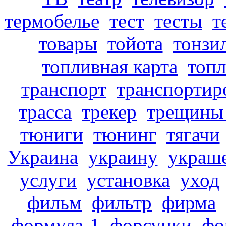
термобелье
тест
тесты
т
товары
тойота
тонзи
топливная карта
топ
транспорт
транспортир
трасса
трекер
трещины 
тюниги
тюнинг
тягачи
Украина
украину
украш
услуги
установка
уход
фильм
фильтр
фирма
формула-1
форсунки
фо