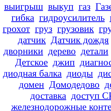
выигрыш
выкуп
газ
Газ
гибка
гидроусилитель
грохот
груз
грузовик
гр
датчик
Датчик дождя
дворники
дерево
детали
Детское
джип
диагно
диодная балка
диоды
ди
домен
Домодедово
д
доставка
доступ С
железнодорожные конте