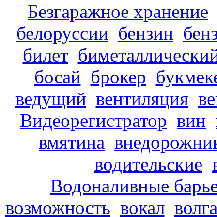
Безгаражное хранение
белоруссии
бензин
бен
билет
биметаллически
босай
брокер
букмек
ведущий
вентиляция
в
Видеорегистратор
вин
вмятина
внедорожни
водительские
Водоналивные барь
возможность
вокал
волг