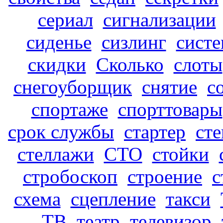
сериал
сигнализации
сиденье
сизлинг
систе
скидки
Сколько
слоты
снегоуборщик
снятие
с
спортаже
спорттовары
срок службы
стартер
сте
стеллажи
СТО
стойки
стробоскоп
строение
с
схема
сцепление
такси
ТВ
театр
телевизор