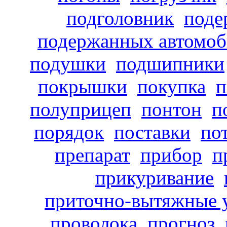
подголовник
поде
подержанных автомоб
подушки
подшипники
покрышки
покупка
п
полуприцеп
понтон
п
порядок
поставки
по
препарат
прибор
п
прикуривание
приточно-вытяжные 
проволока
прогноз