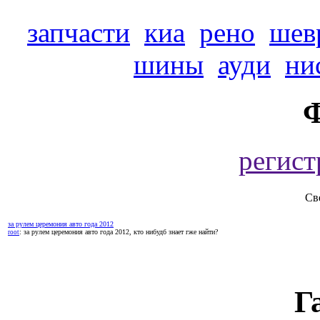
запчасти
киа
рено
шев
шины
ауди
ни
регист
Св
за рулем церемония авто года 2012
: за рулем церемония авто года 2012, кто нибудб знает гже найти?
root
Г