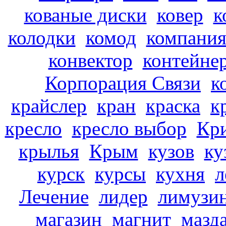
кованые диски
ковер
к
колодки
комод
компани
конвектор
контейне
Корпорация Связи
к
крайслер
кран
краска
к
кресло
кресло выбор
Кр
крылья
Крым
кузов
ку
курск
курсы
кухня
л
Лечение
лидер
лимузи
магазин
магнит
мазд