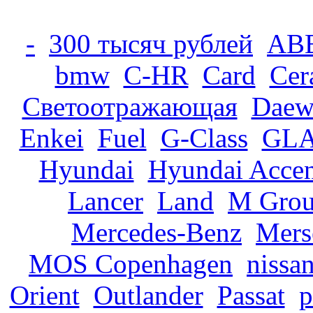
-
300 тысяч рублей
AB
bmw
C-HR
Card
Cer
Cветоотражающая
Daew
Enkei
Fuel
G-Class
GLA
Hyundai
Hyundai Accen
Lancer
Land
M Gro
Mercedes-Benz
Mers
MOS Copenhagen
nissa
Orient
Outlander
Passat
p