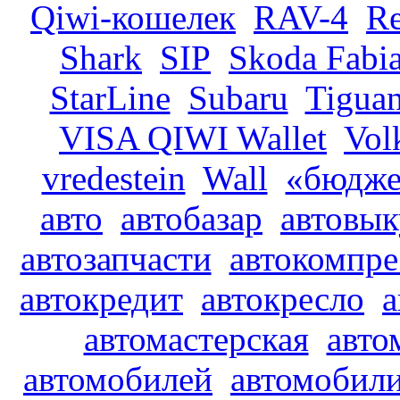
Qiwi-кошелек
RAV-4
R
Shark
SIP
Skoda Fabi
StarLine
Subaru
Tigua
VISA QIWI Wallet
Vol
vredestein
Wall
«бюдже
авто
автобазар
автовы
автозапчасти
автокомпре
автокредит
автокресло
а
автомастерская
авто
автомобилей
автомобил