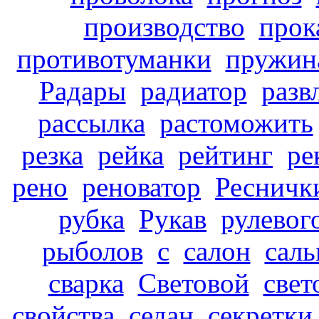
производство
прок
противотуманки
пружин
Радары
радиатор
разв
рассылка
растоможить
резка
рейка
рейтинг
ре
рено
реноватор
Ресничк
рубка
Рукав
рулевог
рыболов
с
салон
саль
сварка
Световой
свет
свойства
седан
секретки