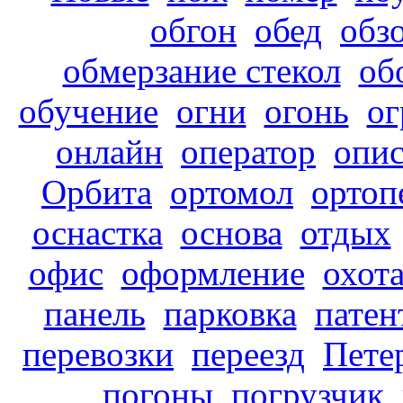
обгон
обед
обз
обмерзание стекол
об
обучение
огни
огонь
ог
онлайн
оператор
опи
Орбита
ортомол
ортоп
оснастка
основа
отдых
офис
оформление
охот
панель
парковка
патен
перевозки
переезд
Пете
погоны
погрузчик