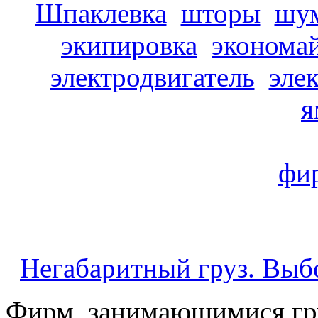
Шпаклевка
шторы
шу
экипировка
эконома
электродвигатель
эле
я
фи
Негабаритный груз. Выб
Фирм, занимающимися гру