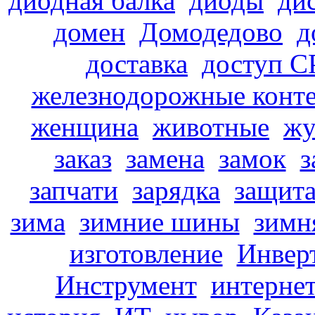
диодная балка
диоды
ди
домен
Домодедово
д
доставка
доступ С
железнодорожные конте
женщина
животные
жу
заказ
замена
замок
з
запчати
зарядка
защит
зима
зимние шины
зимн
изготовление
Инвер
Инструмент
интерне