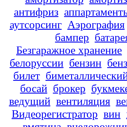
антифриз
аппартамент
аутсорсинг
Аэрография
бампер
батаре
Безгаражное хранение
белоруссии
бензин
бен
билет
биметаллически
босай
брокер
букмек
ведущий
вентиляция
в
Видеорегистратор
вин
вмятина
внедорожни