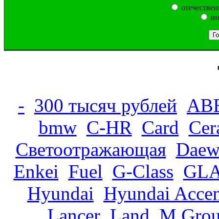
отечествен
ин
-
300 тысяч рублей
AB
bmw
C-HR
Card
Cer
Cветоотражающая
Daew
Enkei
Fuel
G-Class
GLA
Hyundai
Hyundai Accen
Lancer
Land
M Gro