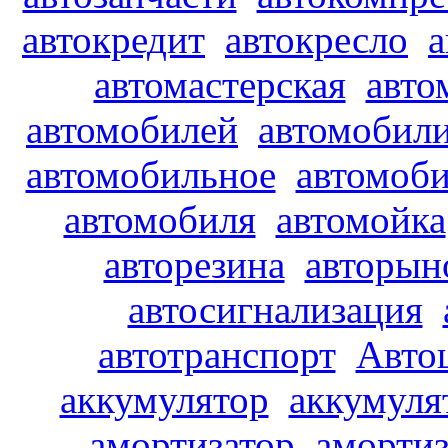
автокредит
автокресло
а
автомастерская
авто
автомобилей
автомобил
автомобильное
автомоби
автомобиля
автомойка
авторезина
авторын
автосигнализация
автотранспорт
Авто
аккумулятор
аккумуля
амортизатор
аморти