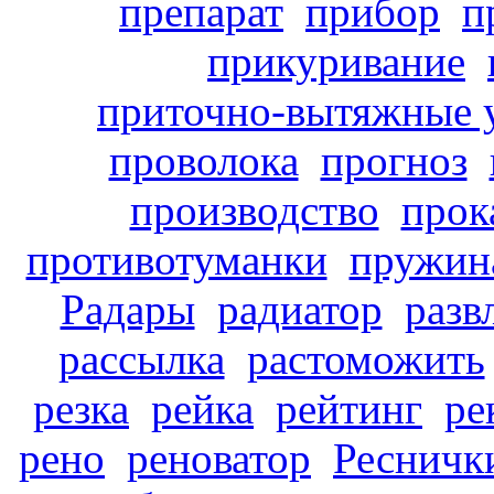
препарат
прибор
п
прикуривание
приточно-вытяжные 
проволока
прогноз
производство
прок
противотуманки
пружин
Радары
радиатор
разв
рассылка
растоможить
резка
рейка
рейтинг
ре
рено
реноватор
Ресничк