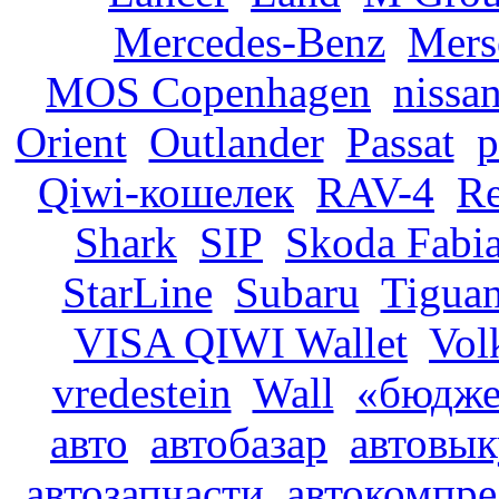
Mercedes-Benz
Mers
MOS Copenhagen
nissa
Orient
Outlander
Passat
p
Qiwi-кошелек
RAV-4
R
Shark
SIP
Skoda Fabi
StarLine
Subaru
Tigua
VISA QIWI Wallet
Vol
vredestein
Wall
«бюдже
авто
автобазар
автовы
автозапчасти
автокомпре