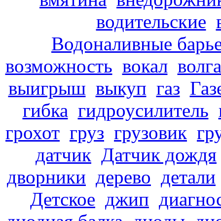
водительские
Водоналивные барь
возможность
вокал
волг
выигрыш
выкуп
газ
Газ
гибка
гидроусилитель
грохот
груз
грузовик
гр
датчик
Датчик дождя
дворники
дерево
детали
Детское
джип
диагно