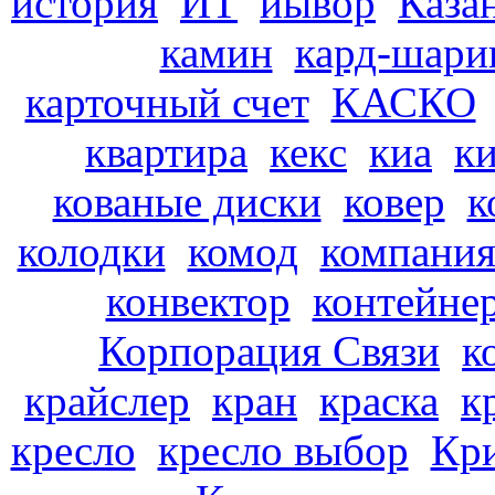
история
ИТ
иывор
Каза
камин
кард-шари
карточный счет
КАСКО
квартира
кекс
киа
к
кованые диски
ковер
к
колодки
комод
компани
конвектор
контейне
Корпорация Связи
к
крайслер
кран
краска
к
кресло
кресло выбор
Кр