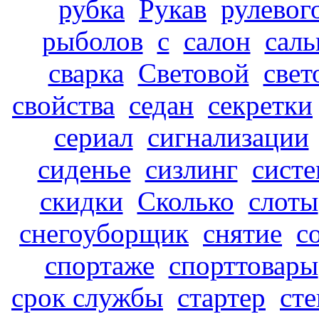
рубка
Рукав
рулевог
рыболов
с
салон
саль
сварка
Световой
свет
свойства
седан
секретки
сериал
сигнализации
сиденье
сизлинг
систе
скидки
Сколько
слоты
снегоуборщик
снятие
с
спортаже
спорттовары
срок службы
стартер
сте