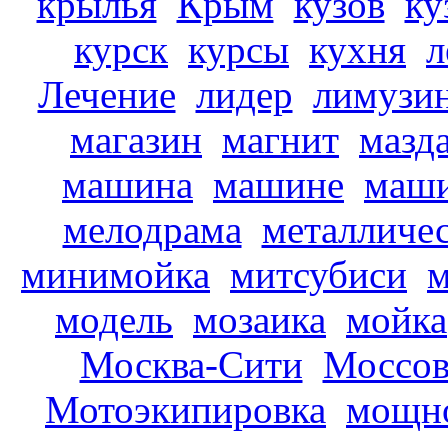
крылья
Крым
кузов
ку
курск
курсы
кухня
л
Лечение
лидер
лимузи
магазин
магнит
мазд
машина
машине
маш
мелодрама
металличе
минимойка
митсубиси
м
модель
мозаика
мойка
Москва-Сити
Моссов
Мотоэкипировка
мощн