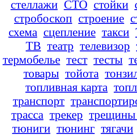
стеллажи
СТО
стойки
стробоскоп
строение
с
схема
сцепление
такси
ТВ
театр
телевизор
термобелье
тест
тесты
т
товары
тойота
тонзи
топливная карта
топ
транспорт
транспортир
трасса
трекер
трещины 
тюниги
тюнинг
тягачи