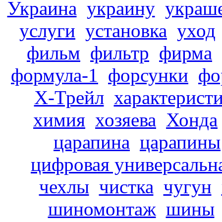
Украина
украину
украш
услуги
установка
уход
фильм
фильтр
фирма
формула-1
форсунки
фо
Х-Трейл
характерист
химия
хозяева
Хонда
царапина
царапины
цифровая универсальн
чехлы
чистка
чугун
шиномонтаж
шины