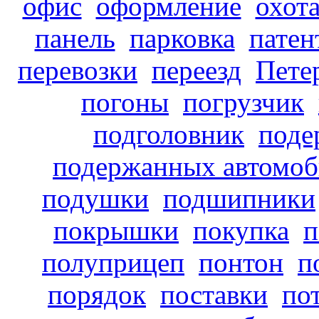
офис
оформление
охот
панель
парковка
патен
перевозки
переезд
Пете
погоны
погрузчик
подголовник
поде
подержанных автомоб
подушки
подшипники
покрышки
покупка
п
полуприцеп
понтон
п
порядок
поставки
по