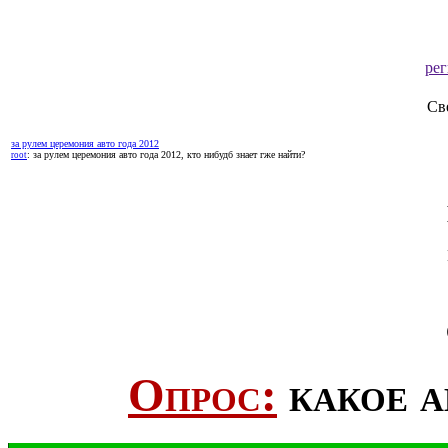
ре
Св
за рулем церемония авто года 2012
: за рулем церемония авто года 2012, кто нибудб знает гже найти?
root
Опрос:
какое а