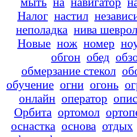
мыть
на
навигатор
н
Налог
настил
независ
неполадка
нива шевро
Новые
нож
номер
но
обгон
обед
обз
обмерзание стекол
об
обучение
огни
огонь
ог
онлайн
оператор
опи
Орбита
ортомол
ортоп
оснастка
основа
отдых