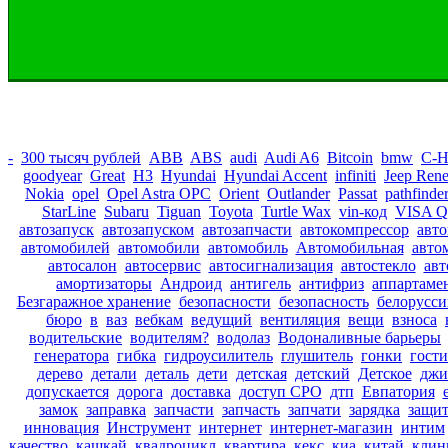
-
300 тысяч рублей
ABB
ABS
audi
Audi A6
Bitcoin
bmw
C-
goodyear
Great
H3
Hyundai
Hyundai Accent
infiniti
Jeep Ren
Nokia
opel
Opel Astra OPC
Orient
Outlander
Passat
pathfinde
StarLine
Subaru
Tiguan
Toyota
Turtle Wax
vin-код
VISA Q
автозапуск
автозапуском
автозапчасти
автокомпрессор
авто
автомобилей
автомобили
автомобиль
Автомобильная
авто
автосалон
автосервис
автосигнализация
автостекло
авт
амортизаторы
Андроид
антигель
антифриз
аппартаме
Безгаражное хранение
безопасности
безопасность
белорусси
бюро
в
ваз
вебкам
ведущий
вентиляция
вещи
взноса
водительские
водителям?
водолаз
Водоналивные барьеры
генератора
гибка
гидроусилитель
глушитель
гонки
гост
дерево
детали
деталь
дети
детская
детский
Детское
джи
допускается
дорога
доставка
доступ СРО
дтп
Евпатория
замок
заправка
запчасти
запчасть
запчати
зарядка
защит
инновация
Инструмент
интернет
интернет-магазин
интим
качество
кашкай
квадроцикл
квартира
кекс
киа
китай
клин