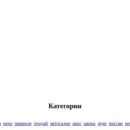
Категории
а
рено
шевроле
хундай
автосалон
авео
шины
ауди
ниссан
ре