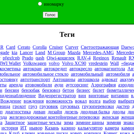
иномарку
Теги
HR
Card
Cerato
Corolla
Cruiser
Curver
Cветоотражающая
Daewo
egade
kia
Lancer
Land
M Group
Mazda
Mercedes-AMG
Mercede
r
pfgxfcnb
Prado
qash
Qiwi-кошелек
RAV-4
Reginox
Renault
RX
IWI Wallet
Volkswagen
volvo
Volvo XC90
vredestein
Wall
«бюд
косметика
автокран
автокредит
автокресло
автомагнитола
Ав
мобильное
автомобильное стекло
автомобильный
автомобиля
остоянку
автотранспорт
Автошины
автошкола
адвокат
аккуму
нты
аренда
атовомобили
ауди
аутсорсинг
Аэрография
аэроди
и
бензин
бензобак
бензовоз
бетон
бизнес
билет
биметалличе
видеонаблюдение
Видеорегистратор
вин
винтовые
витамин
в
Вождение
вождения
возможность
вокал
волга
выбор
выбрат
иница
грохот
груз
грузовик
грузовых
грузоперевозки
дастер
п
диагностика
диван
дизайн
дизель
диодная балка
диоды
ди
езда
железнодорожные контейнерные перевозки
женская
женщ
а
Защитное
защитные чехлы
зима
зимние шины
зимняя
знак
история
ИТ
иывор
Казань
казино
калькулятор
камера
ками
ика
Клуб
ключи
кованые диски
ковер
коврики
Ковчег
кожа