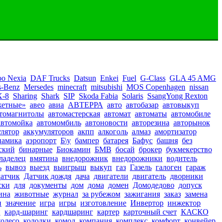
o Nexia
DAF Trucks
Datsun
Enkei
Fuel
G-Class
GLA 45 AMG
s-Benz
Mersedes
minecraft
mitsubishi
MOS Copenhagen
nissan
-8
Sharing
Shark
SIP
Skoda Fabia
Solaris
SsangYong Rexton
жетные»
авео
авиа
АВТЕРРА
авто
автобазар
автовыкуп
томагнитолы
автомастерская
автомат
автоматы
автомобиле
автомойка
автомомбиль
автоновости
авторезина
авторынок
лятор
аккумуляторов
акпп
алкоголь
алмаз
амортизатор
намика
аэропорт
Б\у
бампер
батарея
Бафус
башня
без
ский
бинарные
Биокамин
БМВ
босай
брокер
букмекерство
ладелец
вмятина
внедорожник
внедорожники
водитель
ь
вывоз
выезд
выигрыш
выкуп
газ
Газель
галоген
гараж
датчик
Датчик дождя
дача
двигатели
двигатель
дворники
ски
для
документы
дом
дома
домен
Домодедово
допуск
ина
животные
журнал
за рубежом
зажигания
заказ
замена
и
значение
игра
игры
изготовление
Инвертор
инжектор
н
кард-шаринг
кардшаринг
картер
карточный счет
КАСКО
колесо
колодки
комод
компания
комплекс
комфорт
конвейер