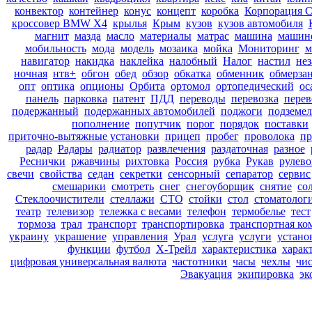
конвектор
контейнер
конус
концепт
коробка
Корпорация С
кроссовер BMW X4
крылья
Крым
кузов
кузов автомобиля
магнит
мазда
масло
материалы
матрас
машина
машин
мобильность
мода
модель
мозаика
мойка
Мониторинг
м
навигатор
накидка
наклейка
налобный
Налог
настил
нез
ночная
нтв+
обгон
обед
обзор
обкатка
обменник
обмерзан
опт
оптика
опционы
Орбита
ортомол
ортопедический
ос
панель
парковка
патент
ПДД
переводы
перевозка
перев
подержанный
подержанных автомобилей
поджоги
подземел
пополнение
попутчик
порог
порядок
поставки
приточно-вытяжные установки
прицеп
пробег
проволока
пр
радар
Радары
радиатор
развлечения
раздаточная
разное
Реснички
ржавчины
рихтовка
Россия
рубка
Рукав
рулево
свечи
свойства
седан
секретки
сенсорный
сепаратор
сервис
смешарики
смотреть
снег
снегоуборщик
снятие
со
Стеклоочистители
стеллажи
СТО
стойки
стол
стоматолог
театр
телевизор
тележка с весами
телефон
термобелье
тест
тормоза
трал
транспорт
транспортировка
транспортная ко
украину
украшение
управления
Урал
услуга
услуги
устано
функции
футбол
Х-Трейл
характеристика
харак
цифровая универсальная валюта
частотники
часы
чехлы
чис
Эвакуация
экипировка
эк