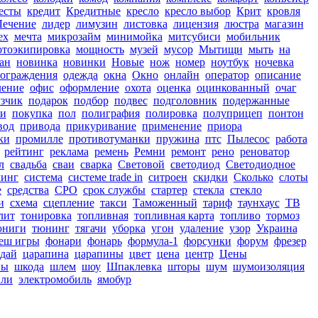
есты
кредит
Кредитные
кресло
кресло выбор
Крит
кровля
Лечение
лидер
лимузин
листовка
лицензия
люстра
магазин
ех
мечта
микрозайм
минимойка
митсубиси
мобильник
тоэкипировка
мощность
музей
мусор
Мытищи
мыть
на
ан
новинка
новинки
Новые
нож
номер
ноутбук
ночевка
ограждения
одежда
окна
Окно
онлайн
оператор
описание
ление
офис
оформление
охота
оценка
оцинкованный
очаг
зчик
подарок
подбор
подвес
подголовник
подержанные
и
покупка
пол
полиграфия
полировка
полуприцеп
понтон
вод
привода
прикуривание
применение
приора
ки
промилле
противотуманки
пружина
птс
Пылесос
работа
рейтинг
реклама
ремень
Ремни
ремонт
рено
реноватор
л
свадьба
сваи
сварка
Световой
светодиод
Светодиодное
линг
система
системе trade in
ситроен
скидки
Сколько
слоты
е
средства
СРО
срок службы
стартер
стекла
стекло
и
схема
сцепление
такси
Таможенный
тариф
таунхаус
ТВ
лит
тонировка
топливная
топливная карта
топливо
тормоз
юниги
тюнинг
тягачи
уборка
угон
удаление
узор
Украина
еш игры
фонари
фонарь
формула-1
форсунки
форум
фрезер
дай
царапина
царапины
цвет
цена
центр
Цены
пы
шкода
шлем
шоу
Шпаклевка
шторы
шум
шумоизоляция
или
электромобиль
ямобур