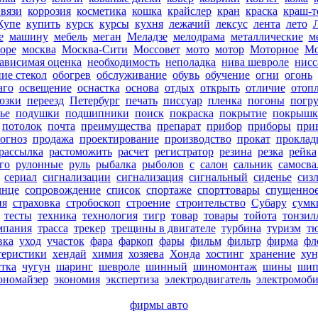
вязи
коррозия
косметика
кошка
крайслер
кран
краска
краш-т
Купе
купить
курск
курсы
кухня
лежачий
лексус
лента
лето
е
машину
мебель
меган
Меладзе
мелодрама
металлические
м
оре
москва
Москва-Сити
Моссовет
мото
мотор
Моторное
Мо
ависимая оценка
необходимость
неполадка
нива шевроле
нисс
ие стекол
обогрев
обслуживание
обувь
обучение
огни
огонь
аго
освещение
оснастка
основа
отдых
открыть
отличие
отоп
озки
переезд
Петербург
печать
писсуар
пленка
погоны
погру
ье
подушки
подшипники
поиск
покраска
покрытие
покрышк
потолок
почта
преимущества
препарат
прибор
приборы
при
огноз
продажа
проектирование
производство
прокат
проклад
рассылка
растоможить
расчет
регистратор
резина
резка
рейка
го
рулонные
руль
рыбалка
рыболов
с
салон
сальник
самосва
сериал
сигнализации
сигнализация
сигнальный
сиденье
сиз
лнце
сопровождение
список
спортаже
спорттовары
спущенно
ия
страховка
стробоскоп
строение
строительство
Субару
сумк
тесты
техника
технология
тигр
товар
товары
тойота
тонзил
мпания
трасса
трекер
трещины в двигателе
турбина
туризм
т
вка
уход
участок
фара
фаркоп
фары
фильм
фильтр
фирма
фл
теристики
хендай
химия
хозяева
Хонда
хостинг
хранение
хун
тка
чугун
шаринг
шевроле
шинный
шиномонтаж
шины
ши
ономайзер
экономия
экспертиза
электродвигатель
электромоб
фирмы авто