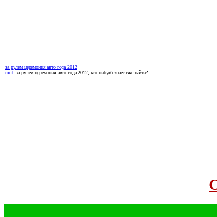
за рулем церемония авто года 2012
: за рулем церемония авто года 2012, кто нибудб знает гже найти?
root
О