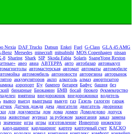
o Nexia
DAF Trucks
Datsun
Enkei
Fuel
G-Class
GLA 45 AMG
s-Benz
Mersedes
minecraft
mitsubishi
MOS Copenhagen
nissan
-8
Sharing
Shark
SIP
Skoda Fabia
Solaris
SsangYong Rexton
жетные»
авео
авиа
АВТЕРРА
авто
автобазар
автовыкуп
томагнитолы
автомастерская
автомат
автоматы
автомобиле
автомойка
автомомбиль
автоновости
авторезина
авторынок
лятор
аккумуляторов
акпп
алкоголь
алмаз
амортизатор
намика
аэропорт
Б\у
бампер
батарея
Бафус
башня
без
ский
бинарные
Биокамин
БМВ
босай
брокер
букмекерство
ладелец
вмятина
внедорожник
внедорожники
водитель
ь
вывоз
выезд
выигрыш
выкуп
газ
Газель
галоген
гараж
датчик
Датчик дождя
дача
двигатели
двигатель
дворники
ски
для
документы
дом
дома
домен
Домодедово
допуск
ина
животные
журнал
за рубежом
зажигания
заказ
замена
и
значение
игра
игры
изготовление
Инвертор
инжектор
н
кард-шаринг
кардшаринг
картер
карточный счет
КАСКО
колесо
колодки
комод
компания
комплекс
комфорт
конвейер