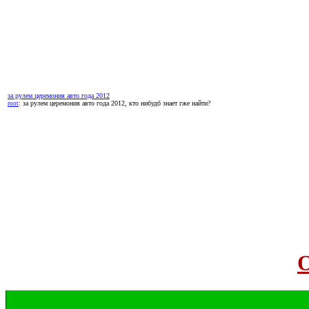
за рулем церемония авто года 2012
: за рулем церемония авто года 2012, кто нибудб знает гже найти?
root
О