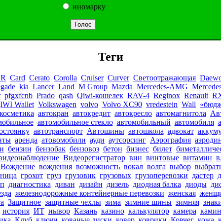
иномарку
Теги
HR
Card
Cerato
Corolla
Cruiser
Curver
Cветоотражающая
Daewo
egade
kia
Lancer
Land
M Group
Mazda
Mercedes-AMG
Mercede
r
pfgxfcnb
Prado
qash
Qiwi-кошелек
RAV-4
Reginox
Renault
RX
IWI Wallet
Volkswagen
volvo
Volvo XC90
vredestein
Wall
«бюд
косметика
автокран
автокредит
автокресло
автомагнитола
Ав
мобильное
автомобильное стекло
автомобильный
автомобиля
остоянку
автотранспорт
Автошины
автошкола
адвокат
аккуму
нты
аренда
атовомобили
ауди
аутсорсинг
Аэрография
аэроди
и
бензин
бензобак
бензовоз
бетон
бизнес
билет
биметалличе
видеонаблюдение
Видеорегистратор
вин
винтовые
витамин
в
Вождение
вождения
возможность
вокал
волга
выбор
выбрат
иница
грохот
груз
грузовик
грузовых
грузоперевозки
дастер
п
диагностика
диван
дизайн
дизель
диодная балка
диоды
ди
езда
железнодорожные контейнерные перевозки
женская
женщ
а
Защитное
защитные чехлы
зима
зимние шины
зимняя
знак
история
ИТ
иывор
Казань
казино
калькулятор
камера
ками
ика
Клуб
ключи
кованые диски
ковер
коврики
Ковчег
кожа