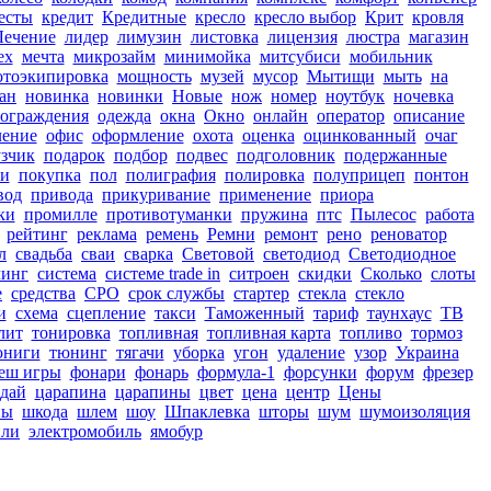
есты
кредит
Кредитные
кресло
кресло выбор
Крит
кровля
Лечение
лидер
лимузин
листовка
лицензия
люстра
магазин
ех
мечта
микрозайм
минимойка
митсубиси
мобильник
тоэкипировка
мощность
музей
мусор
Мытищи
мыть
на
ан
новинка
новинки
Новые
нож
номер
ноутбук
ночевка
ограждения
одежда
окна
Окно
онлайн
оператор
описание
ление
офис
оформление
охота
оценка
оцинкованный
очаг
зчик
подарок
подбор
подвес
подголовник
подержанные
и
покупка
пол
полиграфия
полировка
полуприцеп
понтон
вод
привода
прикуривание
применение
приора
ки
промилле
противотуманки
пружина
птс
Пылесос
работа
рейтинг
реклама
ремень
Ремни
ремонт
рено
реноватор
л
свадьба
сваи
сварка
Световой
светодиод
Светодиодное
линг
система
системе trade in
ситроен
скидки
Сколько
слоты
е
средства
СРО
срок службы
стартер
стекла
стекло
и
схема
сцепление
такси
Таможенный
тариф
таунхаус
ТВ
лит
тонировка
топливная
топливная карта
топливо
тормоз
юниги
тюнинг
тягачи
уборка
угон
удаление
узор
Украина
еш игры
фонари
фонарь
формула-1
форсунки
форум
фрезер
дай
царапина
царапины
цвет
цена
центр
Цены
пы
шкода
шлем
шоу
Шпаклевка
шторы
шум
шумоизоляция
или
электромобиль
ямобур