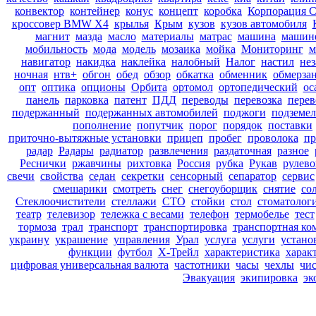
конвектор
контейнер
конус
концепт
коробка
Корпорация С
кроссовер BMW X4
крылья
Крым
кузов
кузов автомобиля
магнит
мазда
масло
материалы
матрас
машина
машин
мобильность
мода
модель
мозаика
мойка
Мониторинг
м
навигатор
накидка
наклейка
налобный
Налог
настил
нез
ночная
нтв+
обгон
обед
обзор
обкатка
обменник
обмерзан
опт
оптика
опционы
Орбита
ортомол
ортопедический
ос
панель
парковка
патент
ПДД
переводы
перевозка
перев
подержанный
подержанных автомобилей
поджоги
подземел
пополнение
попутчик
порог
порядок
поставки
приточно-вытяжные установки
прицеп
пробег
проволока
пр
радар
Радары
радиатор
развлечения
раздаточная
разное
Реснички
ржавчины
рихтовка
Россия
рубка
Рукав
рулево
свечи
свойства
седан
секретки
сенсорный
сепаратор
сервис
смешарики
смотреть
снег
снегоуборщик
снятие
со
Стеклоочистители
стеллажи
СТО
стойки
стол
стоматолог
театр
телевизор
тележка с весами
телефон
термобелье
тест
тормоза
трал
транспорт
транспортировка
транспортная ко
украину
украшение
управления
Урал
услуга
услуги
устано
функции
футбол
Х-Трейл
характеристика
харак
цифровая универсальная валюта
частотники
часы
чехлы
чис
Эвакуация
экипировка
эк