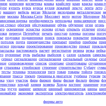
вязи
коррозия
косметика
кошка
крайслер
кран
краска
краш-т
Купе
купить
курск
курсы
кухня
лежачий
лексус
лента
лето
е
машину
мебель
меган
Меладзе
мелодрама
металлические
м
оре
москва
Москва-Сити
Моссовет
мото
мотор
Моторное
Мо
ависимая оценка
необходимость
неполадка
нива шевроле
нисс
ие стекол
обогрев
обслуживание
обувь
обучение
огни
огонь
аго
освещение
оснастка
основа
отдых
открыть
отличие
отоп
озки
переезд
Петербург
печать
писсуар
пленка
погоны
погру
ье
подушки
подшипники
поиск
покраска
покрытие
покрышк
потолок
почта
преимущества
препарат
прибор
приборы
при
огноз
продажа
проектирование
производство
прокат
проклад
рассылка
растоможить
расчет
регистратор
резина
резка
рейка
го
рулонные
руль
рыбалка
рыболов
с
салон
сальник
самосва
сериал
сигнализации
сигнализация
сигнальный
сиденье
сиз
лнце
сопровождение
список
спортаже
спорттовары
спущенно
ия
страховка
стробоскоп
строение
строительство
Субару
сумк
тесты
техника
технология
тигр
товар
товары
тойота
тонзил
мпания
трасса
трекер
трещины в двигателе
турбина
туризм
т
вка
уход
участок
фара
фаркоп
фары
фильм
фильтр
фирма
фл
теристики
хендай
химия
хозяева
Хонда
хостинг
хранение
хун
тка
чугун
шаринг
шевроле
шинный
шиномонтаж
шины
ши
ономайзер
экономия
экспертиза
электродвигатель
электромоб
фирмы авто