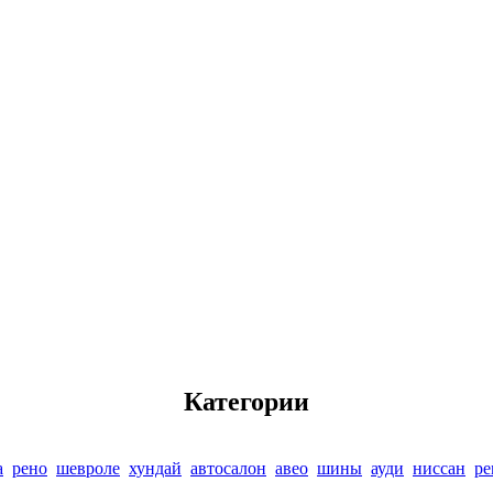
Категории
а
рено
шевроле
хундай
автосалон
авео
шины
ауди
ниссан
ре