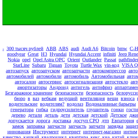
-
300 тысяч рублей
ABB
ABS
audi
Audi A6
Bitcoin
bmw
C-
goodyear
Great
H3
Hyundai
Hyundai Accent
infiniti
Jeep Ren
Nokia
opel
Opel Astra OPC
Orient
Outlander
Passat
pathfinde
StarLine
Subaru
Tiguan
Toyota
Turtle Wax
vin-код
VISA Q
автозапуск
автозапуском
автозапчасти
автокомпрессор
авто
автомобилей
автомобили
автомобиль
Автомобильная
авто
автосалон
автосервис
автосигнализация
автостекло
авт
амортизаторы
Андроид
антигель
антифриз
аппартаме
Безгаражное хранение
безопасности
безопасность
белорусси
бюро
в
ваз
вебкам
ведущий
вентиляция
вещи
взноса
водительские
водителям?
водолаз
Водоналивные барьеры
генератора
гибка
гидроусилитель
глушитель
гонки
гост
дерево
детали
деталь
дети
детская
детский
Детское
джи
допускается
дорога
доставка
доступ СРО
дтп
Евпатория
замок
заправка
запчасти
запчасть
запчати
зарядка
защит
инновация
Инструмент
интернет
интернет-магазин
интим
качество
кашкай
квадроцикл
квартира
кекс
киа
китай
клин