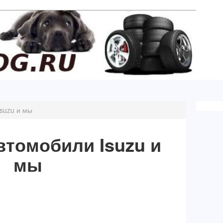
suzu и мы
втомобили Isuzu и
мы